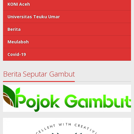
KONI Aceh
Universitas Teuku Umar
Berita
Meulaboh
Covid-19
Berita Seputar Gambut