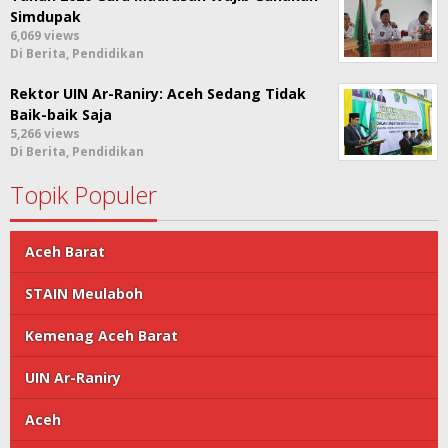
Simdupak
6,069 views
Di Berita, Pendidikan
Rektor UIN Ar-Raniry: Aceh Sedang Tidak
Baik-baik Saja
5,266 views
Di Berita, Pendidikan
Topik Populer
Aceh Barat
STAIN Meulaboh
Kemenag Aceh Barat
UIN Ar-Raniry
Aceh