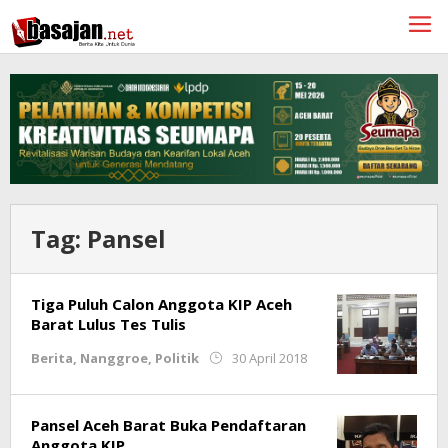
Lewati
ke
konten
Tag:
Pansel
Tiga Puluh Calon Anggota KIP Aceh
Barat Lulus Tes Tulis
oleh
Berita
,
Nanggroe
,
Politik
30 April 2018
Redaksi
Pansel Aceh Barat Buka Pendaftaran
Anggota KIP