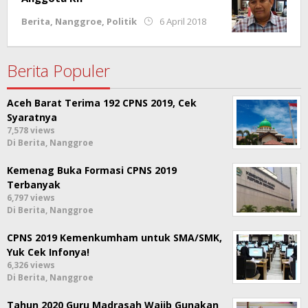
oleh
Berita
,
Nanggroe
,
Politik
6 April 2018
Redaksi
Berita Populer
Aceh Barat Terima 192 CPNS 2019, Cek
Syaratnya
7,578 views
Di Berita, Nanggroe
Kemenag Buka Formasi CPNS 2019
Terbanyak
6,797 views
Di Berita, Nanggroe
CPNS 2019 Kemenkumham untuk SMA/SMK,
Yuk Cek Infonya!
6,326 views
Di Berita, Nanggroe
Tahun 2020 Guru Madrasah Wajib Gunakan