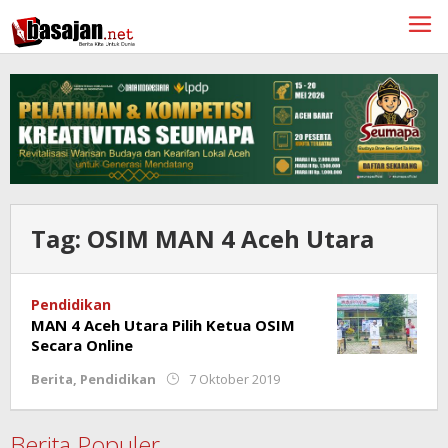
Lewati
ke
konten
Tag:
OSIM MAN 4 Aceh Utara
Pendidikan
MAN 4 Aceh Utara Pilih Ketua OSIM
Secara Online
oleh
Berita
,
Pendidikan
7 Oktober 2019
Redaksi
Berita Populer