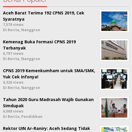
Aceh Barat Terima 192 CPNS 2019, Cek
Syaratnya
7,578 views
Di Berita, Nanggroe
Kemenag Buka Formasi CPNS 2019
Terbanyak
6,797 views
Di Berita, Nanggroe
CPNS 2019 Kemenkumham untuk SMA/SMK,
Yuk Cek Infonya!
6,326 views
Di Berita, Nanggroe
Tahun 2020 Guru Madrasah Wajib Gunakan
Simdupak
6,068 views
Di Berita, Pendidikan
Rektor UIN Ar-Raniry: Aceh Sedang Tidak