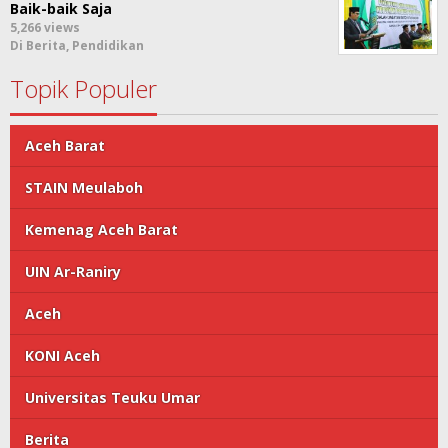
Baik-baik Saja
5,266 views
Di Berita, Pendidikan
Topik Populer
Aceh Barat
STAIN Meulaboh
Kemenag Aceh Barat
UIN Ar-Raniry
Aceh
KONI Aceh
Universitas Teuku Umar
Berita