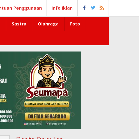
ntuan Penggunaan
Info Iklan
Sastra
Olahraga
Foto