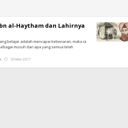
Ibn al-Haytham dan Lahirnya
orang belajar adalah mencapai kebenaran, maka ia
sebagai musuh dari apa yang semua telah
oleh
h
30 Mei 2017
Redaksi