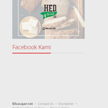
Facebook Kami
©basajan.net
Contact Us
Disclaimer
Pedoman Dewan Pers
Privacy Policy