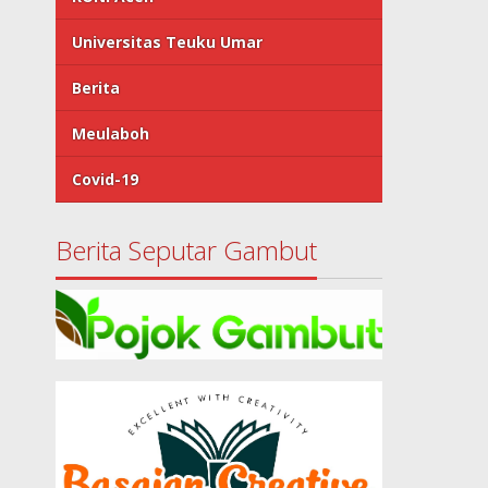
Universitas Teuku Umar
Berita
Meulaboh
Covid-19
Berita Seputar Gambut