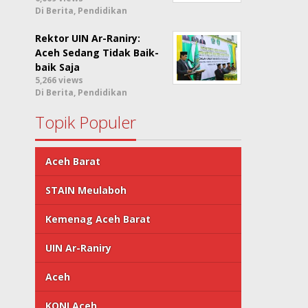
Di Berita, Pendidikan
Rektor UIN Ar-Raniry:
Aceh Sedang Tidak Baik-
baik Saja
5,266 views
Di Berita, Pendidikan
Topik Populer
Aceh Barat
STAIN Meulaboh
Kemenag Aceh Barat
UIN Ar-Raniry
Aceh
KONI Aceh