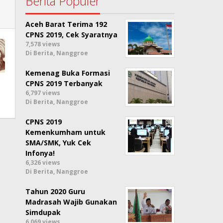
Berita Populer
Aceh Barat Terima 192
CPNS 2019, Cek Syaratnya
7,578 views
Di Berita, Nanggroe
Kemenag Buka Formasi
CPNS 2019 Terbanyak
6,797 views
Di Berita, Nanggroe
CPNS 2019
Kemenkumham untuk
SMA/SMK, Yuk Cek
Infonya!
6,326 views
Di Berita, Nanggroe
Tahun 2020 Guru
Madrasah Wajib Gunakan
Simdupak
6,069 views