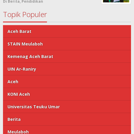
Di Berita, Pendidikan
Topik Populer
Aceh Barat
STAIN Meulaboh
Kemenag Aceh Barat
UIN Ar-Raniry
Aceh
KONI Aceh
Universitas Teuku Umar
Berita
Meulaboh