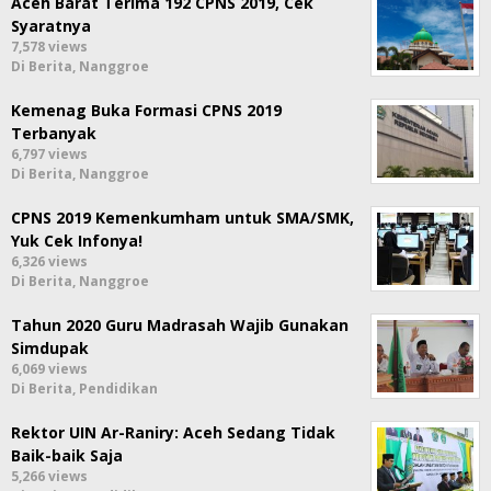
Aceh Barat Terima 192 CPNS 2019, Cek
Syaratnya
7,578 views
Di Berita, Nanggroe
Kemenag Buka Formasi CPNS 2019
Terbanyak
6,797 views
Di Berita, Nanggroe
CPNS 2019 Kemenkumham untuk SMA/SMK,
Yuk Cek Infonya!
6,326 views
Di Berita, Nanggroe
Tahun 2020 Guru Madrasah Wajib Gunakan
Simdupak
6,069 views
Di Berita, Pendidikan
Rektor UIN Ar-Raniry: Aceh Sedang Tidak
Baik-baik Saja
5,266 views