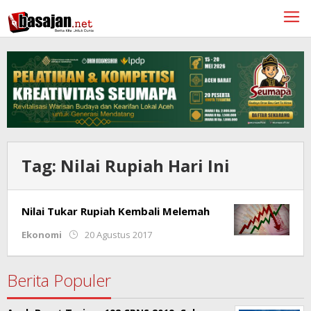
Lewati
ke
konten
Tag:
Nilai Rupiah Hari Ini
Nilai Tukar Rupiah Kembali Melemah
oleh
Ekonomi
20 Agustus 2017
Ariski
Septian
Berita Populer