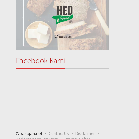
Facebook Kami
©basajan.net
Contact Us
Disclaimer
Pedoman Dewan Pers
Privacy Policy