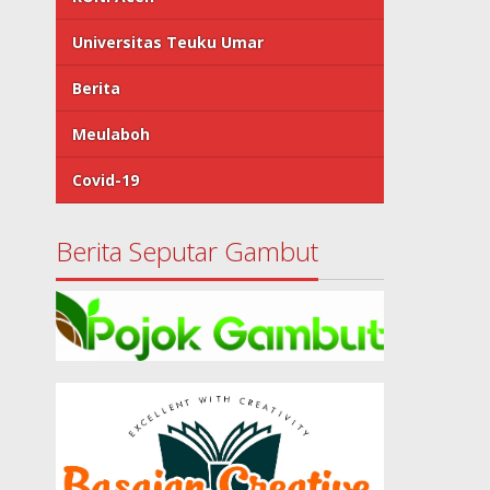
Universitas Teuku Umar
Berita
Meulaboh
Covid-19
Berita Seputar Gambut