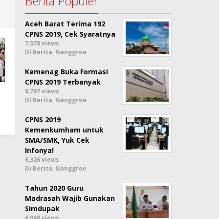
Berita Populer
Aceh Barat Terima 192
CPNS 2019, Cek Syaratnya
7,578 views
Di Berita, Nanggroe
Kemenag Buka Formasi
CPNS 2019 Terbanyak
6,797 views
Di Berita, Nanggroe
CPNS 2019
Kemenkumham untuk
SMA/SMK, Yuk Cek
Infonya!
6,326 views
Di Berita, Nanggroe
Tahun 2020 Guru
Madrasah Wajib Gunakan
Simdupak
6,068 views