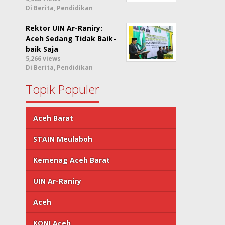
Di Berita, Pendidikan
Rektor UIN Ar-Raniry:
Aceh Sedang Tidak Baik-
baik Saja
5,266 views
Di Berita, Pendidikan
Topik Populer
Aceh Barat
STAIN Meulaboh
Kemenag Aceh Barat
UIN Ar-Raniry
Aceh
KONI Aceh