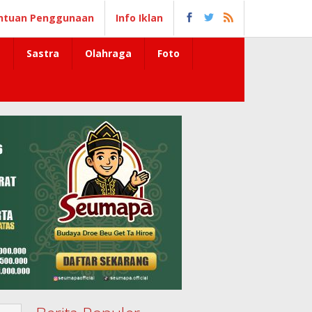
ntuan Penggunaan
Info Iklan
Sastra
Olahraga
Foto