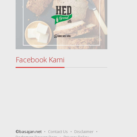
Facebook Kami
©basajan.net
Contact Us
Disclaimer
Pedoman Dewan Pers
Privacy Policy