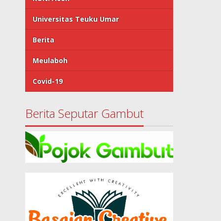
Universitas Teuku Umar
Berita
Meulaboh
Covid-19
Berita Seputar Gambut