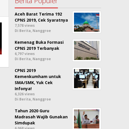
Berita Populer
Aceh Barat Terima 192
CPNS 2019, Cek Syaratnya
7,578 views
Di Berita, Nanggroe
Kemenag Buka Formasi
CPNS 2019 Terbanyak
6,797 views
Di Berita, Nanggroe
CPNS 2019
Kemenkumham untuk
SMA/SMK, Yuk Cek
Infonya!
6,326 views
Di Berita, Nanggroe
Tahun 2020 Guru
Madrasah Wajib Gunakan
Simdupak
6,068 views