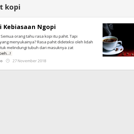
t kopi
i Kebiasaan Ngopi
Semua orang tahu rasa kopi itu pahit. Tapi
yang menyukainya? Rasa pahit dideteksi oleh lidah
tuk melindungi tubuh dari masuknya zat
abeh…!
oleh
no
27 November 2018
Redaksi