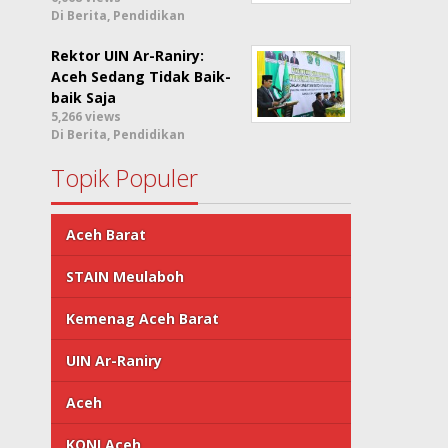
Di Berita, Pendidikan
Rektor UIN Ar-Raniry:
Aceh Sedang Tidak Baik-
baik Saja
5,266 views
Di Berita, Pendidikan
Topik Populer
Aceh Barat
STAIN Meulaboh
Kemenag Aceh Barat
UIN Ar-Raniry
Aceh
KONI Aceh