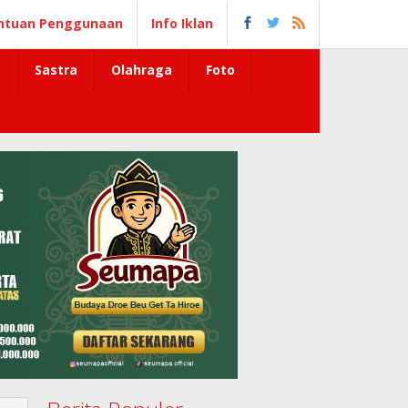
ntuan Penggunaan
Info Iklan
Sastra
Olahraga
Foto