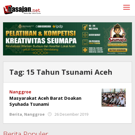
Lewati
ke
konten
Tag:
15 Tahun Tsunami Aceh
Nanggroe
Masyarakat Aceh Barat Doakan
Syuhada Tsunami
oleh
Berita
,
Nanggroe
26 Desember 2019
Rahmat
Trisnamal
Berita Populer