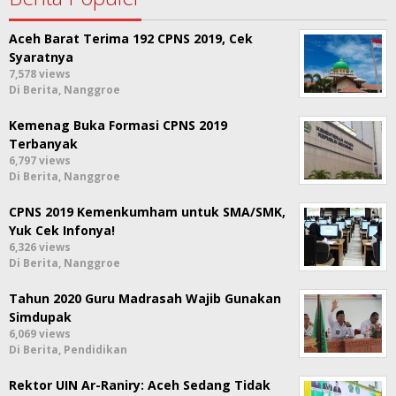
Aceh Barat Terima 192 CPNS 2019, Cek
Syaratnya
7,578 views
Di Berita, Nanggroe
Kemenag Buka Formasi CPNS 2019
Terbanyak
6,797 views
Di Berita, Nanggroe
CPNS 2019 Kemenkumham untuk SMA/SMK,
Yuk Cek Infonya!
6,326 views
Di Berita, Nanggroe
Tahun 2020 Guru Madrasah Wajib Gunakan
Simdupak
6,069 views
Di Berita, Pendidikan
Rektor UIN Ar-Raniry: Aceh Sedang Tidak