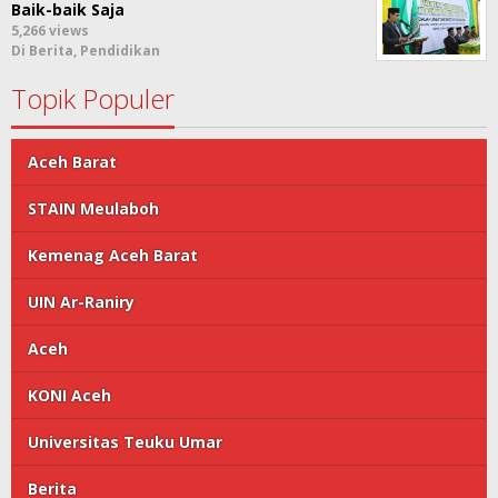
Baik-baik Saja
5,266 views
Di Berita, Pendidikan
Topik Populer
Aceh Barat
STAIN Meulaboh
Kemenag Aceh Barat
UIN Ar-Raniry
Aceh
KONI Aceh
Universitas Teuku Umar
Berita