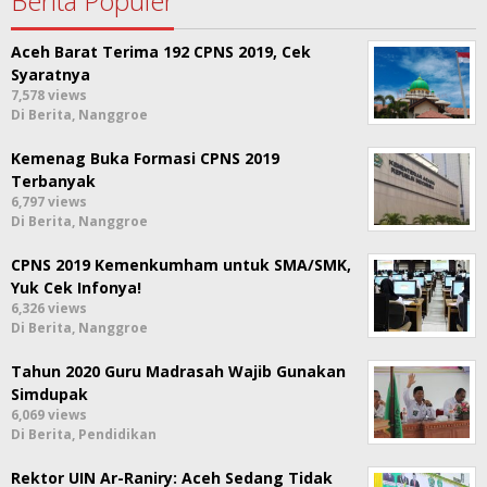
Berita Populer
Aceh Barat Terima 192 CPNS 2019, Cek
Syaratnya
7,578 views
Di Berita, Nanggroe
Kemenag Buka Formasi CPNS 2019
Terbanyak
6,797 views
Di Berita, Nanggroe
CPNS 2019 Kemenkumham untuk SMA/SMK,
Yuk Cek Infonya!
6,326 views
Di Berita, Nanggroe
Tahun 2020 Guru Madrasah Wajib Gunakan
Simdupak
6,069 views
Di Berita, Pendidikan
Rektor UIN Ar-Raniry: Aceh Sedang Tidak