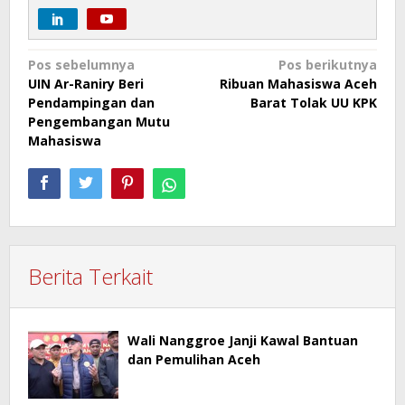
Navigasi
Pos sebelumnya
Pos berikutnya
UIN Ar-Raniry Beri
Ribuan Mahasiswa Aceh
pos
Pendampingan dan
Barat Tolak UU KPK
Pengembangan Mutu
Mahasiswa
Berita Terkait
Wali Nanggroe Janji Kawal Bantuan
dan Pemulihan Aceh