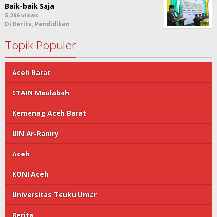
Baik-baik Saja
5,266 views
Di Berita, Pendidikan
Topik Populer
Aceh Barat
STAIN Meulaboh
Kemenag Aceh Barat
UIN Ar-Raniry
Aceh
KONI Aceh
Universitas Teuku Umar
Berita