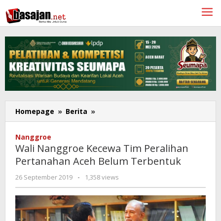
Lewati
ke
konten
Wali
Homepage
»
Berita
»
Nanggroe
Kecewa
Nanggroe
Tim
Wali Nanggroe Kecewa Tim Peralihan
Peralihan
Pertanahan Aceh Belum Terbentuk
Pertanahan
Aceh
oleh
26 September 2019
-
1,358 views
Belum
Rahmat
Terbentuk
Trisnamal