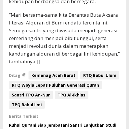
kehidupan berbangsa dan bernegara.
“Mari bersama-sama kita Berantas Buta Aksara
literasi Alquran di Bumi endatu tercinta ini.
Semoga santri yang diwisuda menjadi generasi
cemerlang dan menjadi bibit unggul, serta
menjadi revolusi dunia dalam menerapkan
kandungan alquran di berbagai lini kehidupan,”
tambahnya.[]
Ditag
Kemenag Aceh Barat
RTQ Babul Ulum
RTQ Woyla Lepas Puluhan Generasi Quran
Santri TPQ An-Nur
TPQ Al-Ikhlas
TPQ Babul Ilmi
Berita Terkait
Ruhul Qur’ani Siap Jembatani Santri Lanjutkan Studi