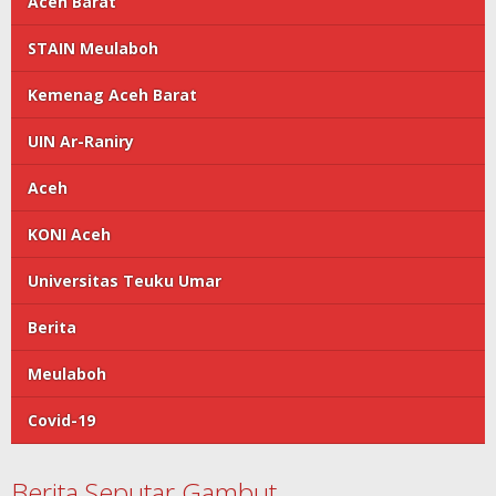
Aceh Barat
STAIN Meulaboh
Kemenag Aceh Barat
UIN Ar-Raniry
Aceh
KONI Aceh
Universitas Teuku Umar
Berita
Meulaboh
Covid-19
Berita Seputar Gambut