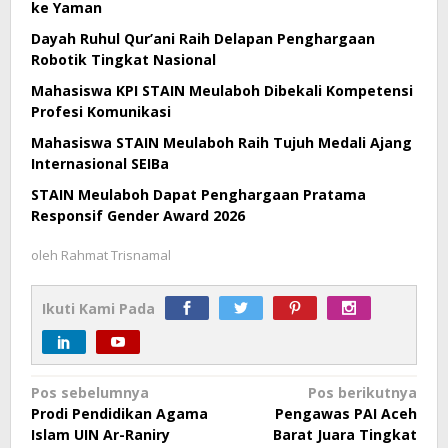
ke Yaman
Dayah Ruhul Qur’ani Raih Delapan Penghargaan
Robotik Tingkat Nasional
Mahasiswa KPI STAIN Meulaboh Dibekali Kompetensi
Profesi Komunikasi
Mahasiswa STAIN Meulaboh Raih Tujuh Medali Ajang
Internasional SEIBa
STAIN Meulaboh Dapat Penghargaan Pratama
Responsif Gender Award 2026
oleh
Rahmat Trisnamal
Ikuti Kami Pada
Navigasi
Pos sebelumnya
Pos berikutnya
Prodi Pendidikan Agama
Pengawas PAI Aceh
pos
Islam UIN Ar-Raniry
Barat Juara Tingkat