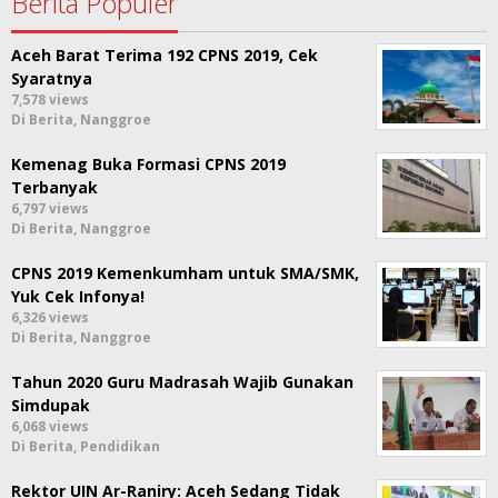
Berita Populer
Aceh Barat Terima 192 CPNS 2019, Cek
Syaratnya
7,578 views
Di Berita, Nanggroe
Kemenag Buka Formasi CPNS 2019
Terbanyak
6,797 views
Di Berita, Nanggroe
CPNS 2019 Kemenkumham untuk SMA/SMK,
Yuk Cek Infonya!
6,326 views
Di Berita, Nanggroe
Tahun 2020 Guru Madrasah Wajib Gunakan
Simdupak
6,068 views
Di Berita, Pendidikan
Rektor UIN Ar-Raniry: Aceh Sedang Tidak