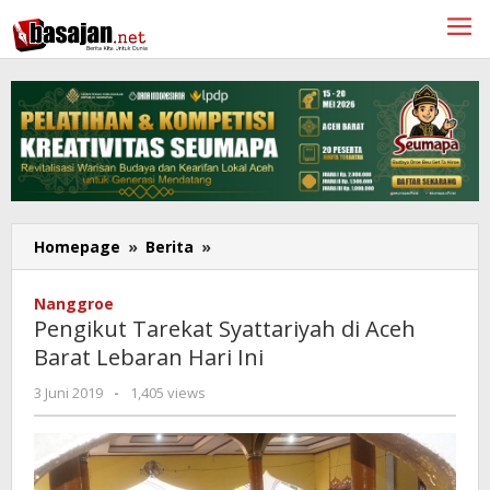
Lewati
ke
konten
Pengikut
Homepage
»
Berita
»
Tarekat
Syattariyah
Nanggroe
di
Pengikut Tarekat Syattariyah di Aceh
Aceh
Barat Lebaran Hari Ini
Barat
Lebaran
oleh
3 Juni 2019
-
1,405 views
Hari
Redaksi
Ini