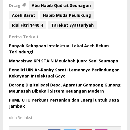
Ditag
Abu Habib Qudrat Seunagan
Aceh Barat
Habib Muda Peulukung
Idul Fitri 1440 H
Tarekat Syattariyah
Berita Terkait
Banyak Kekayaan Intelektual Lokal Aceh Belum
Terlindungi
Mahasiswa KPI STAIN Meulaboh Juara Seni Seumapa
Peneliti UIN Ar-Raniry Soroti Lemahnya Perlindungan
Kekayaan Intelektual Gayo
Dorong Digitalisasi Desa, Aparatur Gampong Gunong
Meunasah Dibekali Sistem Keuangan Modern
PKMB UTU Perkuat Pertanian dan Energi untuk Desa
Jambak
oleh
Redaksi