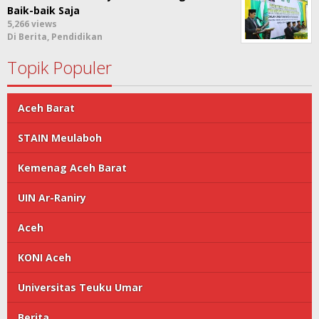
Baik-baik Saja
5,266 views
Di Berita, Pendidikan
Topik Populer
Aceh Barat
STAIN Meulaboh
Kemenag Aceh Barat
UIN Ar-Raniry
Aceh
KONI Aceh
Universitas Teuku Umar
Berita