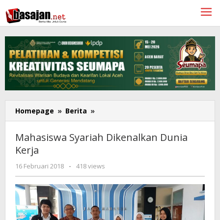
Lewati
ke
konten
Mahasiswa
Homepage
»
Berita
»
Syariah
Dikenalkan
Mahasiswa Syariah Dikenalkan Dunia
Dunia
Kerja
Kerja
oleh
16 Februari 2018
-
418 views
Mellyan