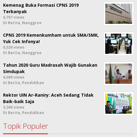
Kemenag Buka Formasi CPNS 2019
Terbanyak
6,797 views
Di Berita, Nanggroe
CPNS 2019 Kemenkumham untuk SMA/SMK,
Yuk Cek Infonya!
6,326 views
Di Berita, Nanggroe
Tahun 2020 Guru Madrasah Wajib Gunakan
Simdupak
6,069 views
Di Berita, Pendidikan
Rektor UIN Ar-Raniry: Aceh Sedang Tidak
Baik-baik Saja
5,266 views
Di Berita, Pendidikan
Topik Populer