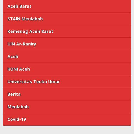
Aceh Barat
STAIN Meulaboh
Kemenag Aceh Barat
UIN Ar-Raniry
Aceh
KONI Aceh
Universitas Teuku Umar
Berita
Meulaboh
Covid-19