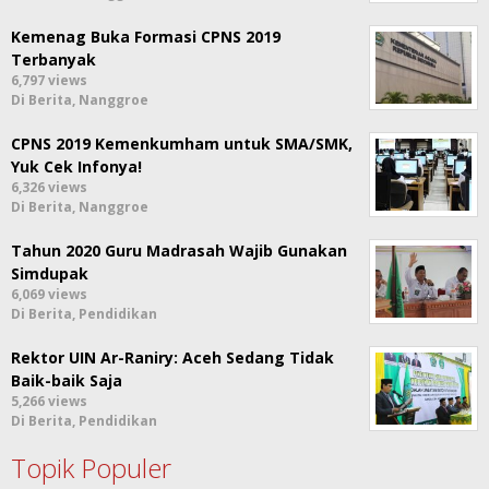
Kemenag Buka Formasi CPNS 2019
Terbanyak
6,797 views
Di Berita, Nanggroe
CPNS 2019 Kemenkumham untuk SMA/SMK,
Yuk Cek Infonya!
6,326 views
Di Berita, Nanggroe
Tahun 2020 Guru Madrasah Wajib Gunakan
Simdupak
6,069 views
Di Berita, Pendidikan
Rektor UIN Ar-Raniry: Aceh Sedang Tidak
Baik-baik Saja
5,266 views
Di Berita, Pendidikan
Topik Populer