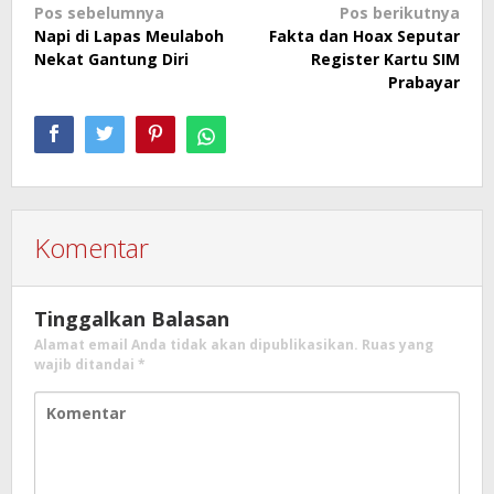
Navigasi
Pos sebelumnya
Pos berikutnya
Napi di Lapas Meulaboh
Fakta dan Hoax Seputar
pos
Nekat Gantung Diri
Register Kartu SIM
Prabayar
Komentar
Tinggalkan Balasan
Alamat email Anda tidak akan dipublikasikan.
Ruas yang
wajib ditandai
*