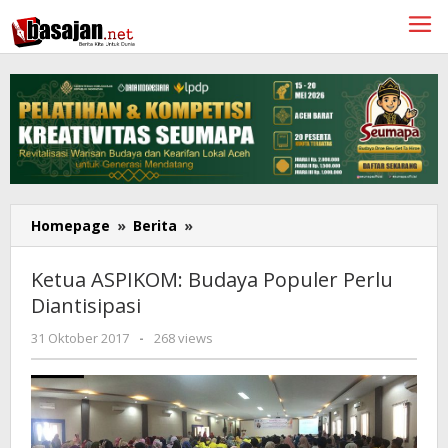
Lewati
ke
konten
Ketua
Homepage
»
Berita
»
ASPIKOM:
Budaya
Ketua ASPIKOM: Budaya Populer Perlu
Populer
Diantisipasi
Perlu
Diantisipasi
oleh
31 Oktober 2017
-
268 views
Nurkhalis