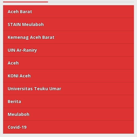
Aceh Barat
STAIN Meulaboh
Kemenag Aceh Barat
UIN Ar-Raniry
Aceh
KONI Aceh
Universitas Teuku Umar
Berita
Meulaboh
Covid-19