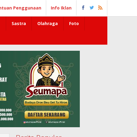
ntuan Penggunaan
Info Iklan
Sastra
Olahraga
Foto