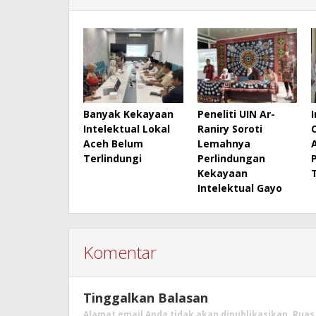
Banyak Kekayaan
Peneliti UIN Ar-
Intelektual Lokal
Raniry Soroti
Aceh Belum
Lemahnya
Terlindungi
Perlindungan
Kekayaan
Intelektual Gayo
Komentar
Tinggalkan Balasan
Alamat email Anda tidak akan dipublikasikan.
Ruas