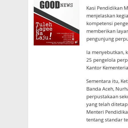
Kasi Pendidikan 
menjelaskan kegia
kompetensi penge
memberikan layan
pengunjung perpu
Ia menyebutkan, k
25 pengelola per
Kantor Kementeri
Sementara itu, Ke
Banda Aceh, Nurh
perpustakaan sek
yang telah diteta
Menteri Pendidika
tentang standar 