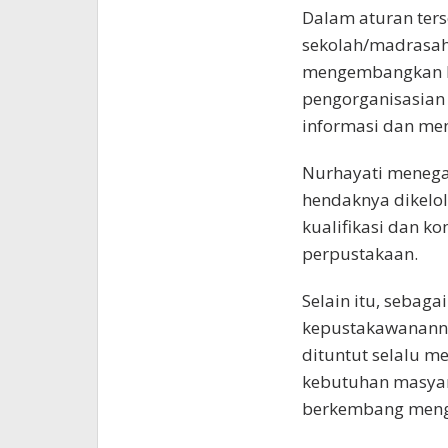
Dalam aturan ters
sekolah/madrasah
mengembangkan k
pengorganisasian
informasi dan men
Nurhayati meneg
hendaknya dikelol
kualifikasi dan k
perpustakaan.
Selain itu, seba
kepustakawananny
dituntut selalu 
kebutuhan masyar
berkembang meng