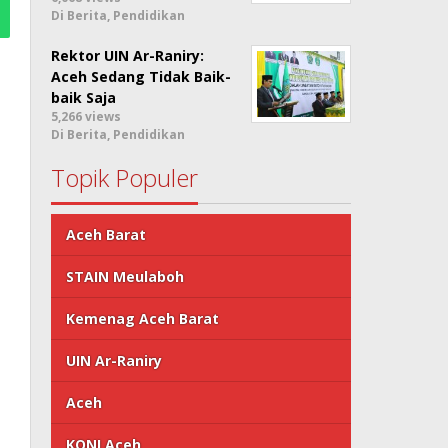
Di Berita, Pendidikan
Rektor UIN Ar-Raniry:
Aceh Sedang Tidak Baik-
baik Saja
5,266 views
Di Berita, Pendidikan
Topik Populer
Aceh Barat
STAIN Meulaboh
Kemenag Aceh Barat
UIN Ar-Raniry
Aceh
KONI Aceh