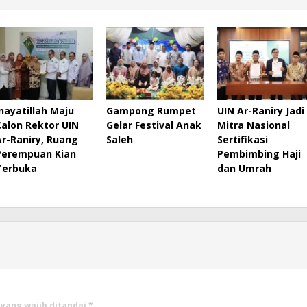
Inayatillah Maju
Gampong Rumpet
UIN Ar-Raniry Jadi
Calon Rektor UIN
Gelar Festival Anak
Mitra Nasional
Ar-Raniry, Ruang
Saleh
Sertifikasi
Perempuan Kian
Pembimbing Haji
Terbuka
dan Umrah
 yang wajib ditandai
*