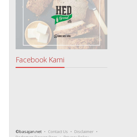
Facebook Kami
©basajan.net
Contact Us
Disclaimer
Pedoman Dewan Pers
Privacy Policy