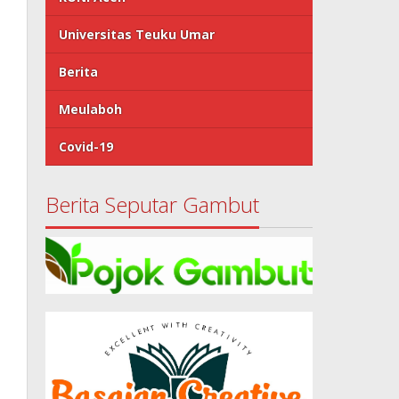
Universitas Teuku Umar
Berita
Meulaboh
Covid-19
Berita Seputar Gambut