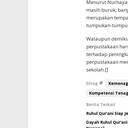
Menurut Nurhayati
masih buruk, ban
merupakan tempa
tumpukan-tumpuka
Walaupun demikia
perpustakaan haru
terhadap peningk
perpustakaan mer
sekolah.[]
Ditag
Kemenag
Kompetensi Tenag
Berita Terkait
Ruhul Qur’ani Siap 
Dayah Ruhul Qur’an