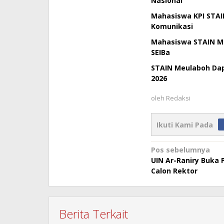
Nasional
Mahasiswa KPI STAI
Komunikasi
Mahasiswa STAIN Me
SEIBa
STAIN Meulaboh Da
2026
oleh
Redaksi
Ikuti Kami Pada
Navigasi
Pos sebelumnya
UIN Ar-Raniry Buka
pos
Calon Rektor
Berita Terkait