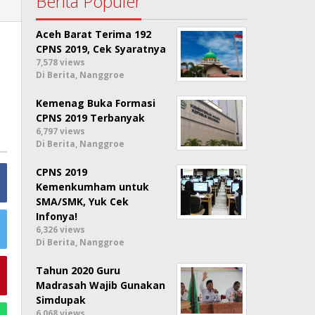
Berita Populer
Aceh Barat Terima 192
CPNS 2019, Cek Syaratnya
7,578 views
Di Berita, Nanggroe
Kemenag Buka Formasi
CPNS 2019 Terbanyak
6,797 views
Di Berita, Nanggroe
CPNS 2019
Kemenkumham untuk
SMA/SMK, Yuk Cek
Infonya!
6,326 views
Di Berita, Nanggroe
Tahun 2020 Guru
Madrasah Wajib Gunakan
Simdupak
6,068 views