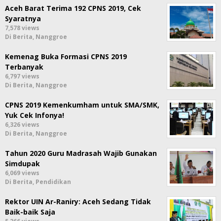
Aceh Barat Terima 192 CPNS 2019, Cek
Syaratnya
7,578 views
Di Berita, Nanggroe
Kemenag Buka Formasi CPNS 2019
Terbanyak
6,797 views
Di Berita, Nanggroe
CPNS 2019 Kemenkumham untuk SMA/SMK,
Yuk Cek Infonya!
6,326 views
Di Berita, Nanggroe
Tahun 2020 Guru Madrasah Wajib Gunakan
Simdupak
6,069 views
Di Berita, Pendidikan
Rektor UIN Ar-Raniry: Aceh Sedang Tidak
Baik-baik Saja