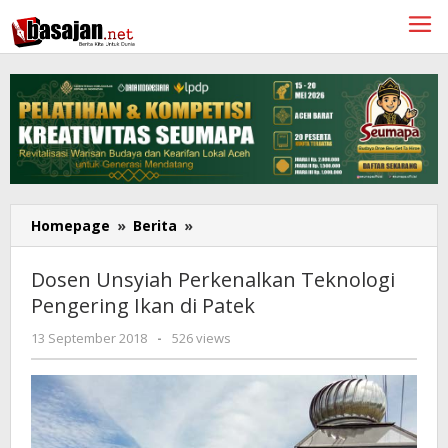
Lewati
ke
konten
Dosen
Homepage
»
Berita
»
Unsyiah
Perkenalkan
Dosen Unsyiah Perkenalkan Teknologi
Teknologi
Pengering Ikan di Patek
Pengering
Ikan
oleh
13 September 2018
-
526 views
di
Redaksi
Patek