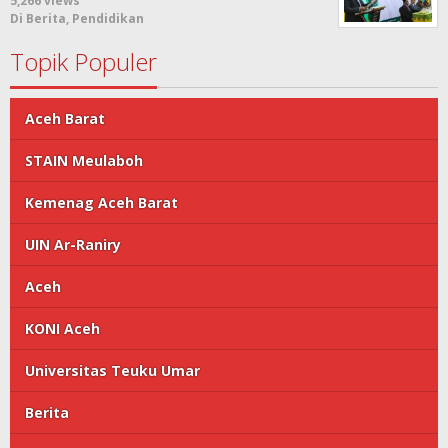
5,266 views
Di Berita, Pendidikan
Topik Populer
Aceh Barat
STAIN Meulaboh
Kemenag Aceh Barat
UIN Ar-Raniry
Aceh
KONI Aceh
Universitas Teuku Umar
Berita