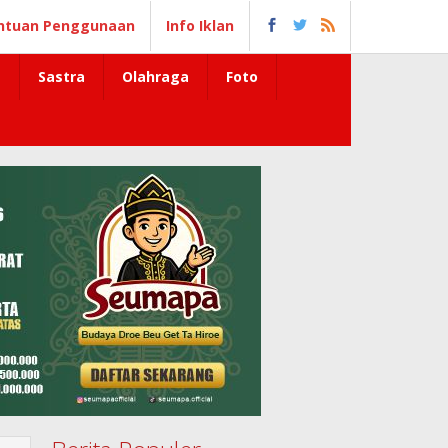
ntuan Penggunaan
Info Iklan
Sastra
Olahraga
Foto