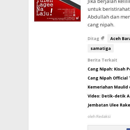
Jika berjalan keli
untuk beristirahat
Abdullah dan meng
cang nipah.
Ditag
Aceh Bar
samatiga
Berita Terkait
Cang Nipah: Kisah P
Cang Nipah Official
Kemeriahan Maulid 
Video: Detik-detik
Jembatan Ulee Rak
oleh
Redaksi