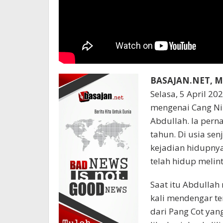
BASAJAN.NET, M
Selasa, 5 April 20
mengenai Cang N
Abdullah. Ia per
tahun. Di usia se
kejadian hidupnya
telah hidup melint
Saat itu Abdullah
kali mendengar te
dari Pang Cot yang 