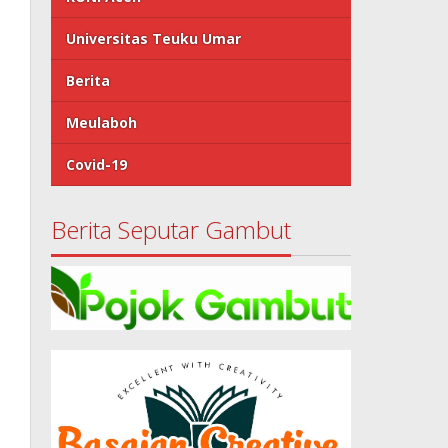
Universitas Teuku Umar
Berita
Meulaboh
Covid-19
Berita Seputar Gambut