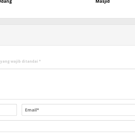
Udang
Masjid
 yang wajib ditandai
*