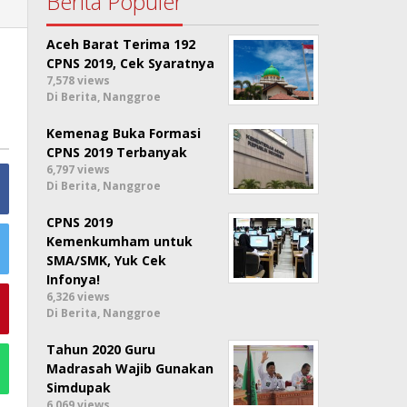
Berita Populer
Aceh Barat Terima 192
CPNS 2019, Cek Syaratnya
7,578 views
Di Berita, Nanggroe
Kemenag Buka Formasi
CPNS 2019 Terbanyak
6,797 views
Di Berita, Nanggroe
CPNS 2019
Kemenkumham untuk
SMA/SMK, Yuk Cek
Infonya!
6,326 views
Di Berita, Nanggroe
Tahun 2020 Guru
Madrasah Wajib Gunakan
Simdupak
6,069 views