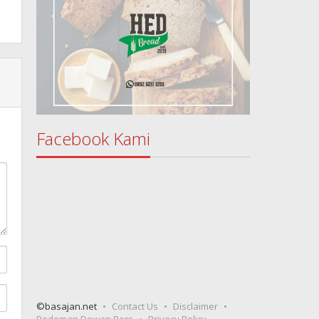
Facebook Kami
©basajan.net
Contact Us
Disclaimer
Pedoman Dewan Pers
Privacy Policy