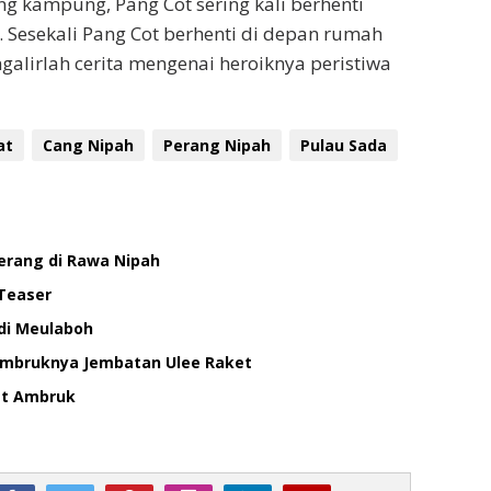
ling kampung, Pang Cot sering kali berhenti
. Sesekali Pang Cot berhenti di depan rumah
alirlah cerita mengenai heroiknya peristiwa
at
Cang Nipah
Perang Nipah
Pulau Sada
erang di Rawa Nipah
 Teaser
di Meulaboh
 Ambruknya Jembatan Ulee Raket
et Ambruk