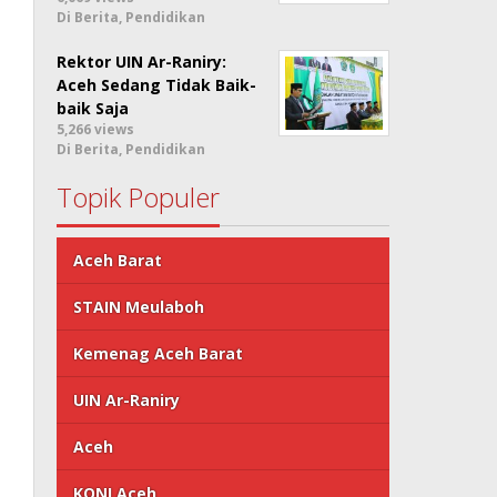
Di Berita, Pendidikan
Rektor UIN Ar-Raniry:
Aceh Sedang Tidak Baik-
baik Saja
5,266 views
Di Berita, Pendidikan
Topik Populer
Aceh Barat
STAIN Meulaboh
Kemenag Aceh Barat
UIN Ar-Raniry
Aceh
KONI Aceh